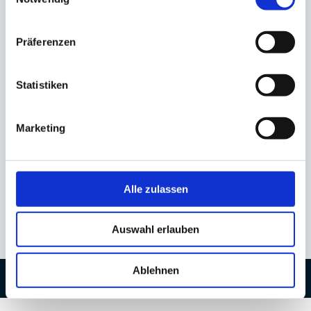
Müller & Edelhoff Dentallabor GmbH
Schornsheimer Chaussee 7
55286 Wörrstadt
Präferenzen
Deutschland
Statistiken
Kontakt
Schreiben Sie uns
Marketing
Datenschutz
Impressum
Alle zulassen
Auswahl erlauben
Ablehnen
Müller&Edelhoff Dentallabor GmbH © All rights reserved 2021